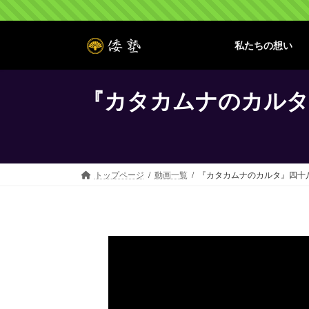
コ
ナ
ン
ビ
テ
ゲ
私たちの想い
ン
ー
ツ
シ
へ
ョ
『カタカムナのカルタ
ス
ン
キ
に
ッ
移
プ
動
トップページ
動画一覧
『カタカムナのカルタ』四十