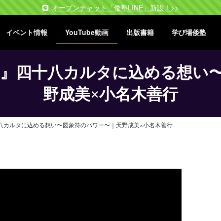
オープンチャット「倭塾LINE」新設！>>
イベント情報
YouTube動画
出版書籍
学び場倭塾
』四十八カルタに込める想い
野成美×小名木善行
八カルタに込める想い〜図象符のパワー〜｜天野成美×小名木善行