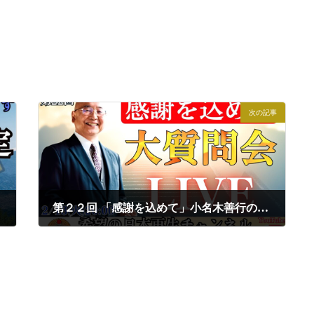
次の記事
第２２回 「感謝を込めて」小名木善行の大質問会LIVE｜小名木善行
2024年2月13日