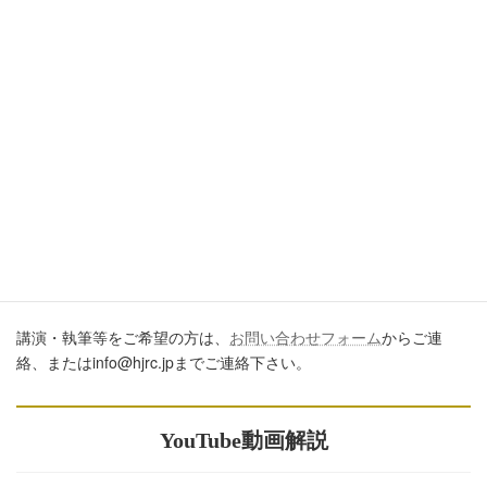
引用・転載・コメントについて
ブログ、ＳＮＳ、ツイッター、動画や印刷物作成など、多数に公
開するに際しては、必ず、当ブログからの転載であること、およ
び記事のURLを付してくださいますようお願いします。またいた
だきましたコメントはすべて読ませていただいていますが、個別
のご回答は一切しておりません。あしからずご了承ください。
講演・執筆のご依頼について
講演・執筆等をご希望の方は、
お問い合わせフォーム
からご連
絡、またはinfo@hjrc.jpまでご連絡下さい。
YouTube動画解説