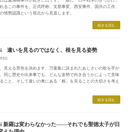
れるこの事件を、正式呼称、支那事変、西安事件、国共の工作、
の情勢認識という視点から見直します。
続きを読む
omii 違いを見るのではなく、根を見る姿勢
7月3日
、見える景色を決めます。万葉集に詠まれたあじさいの歌を手が
、同じ歴史や出来事でも、どんな姿勢で向き合うかによって意味
ること、そして違いの奥にある「根」を見ることの大切さを考え
続きを読む
omii 新羅は変わらなかった――それでも聖徳太子が日
変えた理由