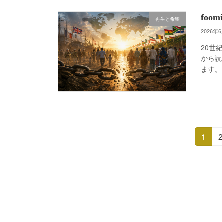
fo
再生と希望
2026年
20世
から読
ます。
投
固
1
定
稿
ペ
ー
の
ジ
ペ
ー