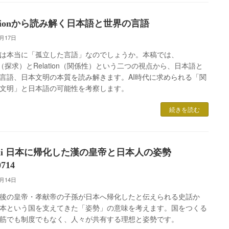
lationから読み解く日本語と世界の言語
7月17日
は本当に「孤立した言語」なのでしょうか。本稿では、
st（探求）とRelation（関係性）という二つの視点から、日本語と
言語、日本文明の本質を読み解きます。AI時代に求められる「関
文明」と日本語の可能性を考察します。
続きを読む
omii 日本に帰化した漢の皇帝と日本人の姿勢
0714
7月14日
後の皇帝・孝献帝の子孫が日本へ帰化したと伝えられる史話か
本という国を支えてきた「姿勢」の意味を考えます。国をつくる
筋でも制度でもなく、人々が共有する理想と姿勢です。