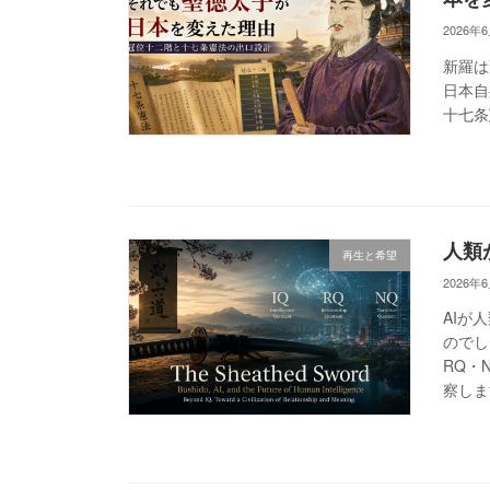
2026年
新羅は
日本自
十七条
人類
再生と希望
2026年
AIが
のでし
RQ・
察しま