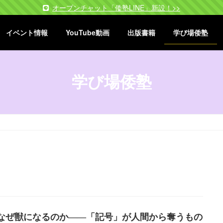
オープンチャット「倭塾LINE」新設！>>
イベント情報
YouTube動画
出版書籍
学び場倭塾
学び場倭塾
なぜ獣になるのか――「記号」が人間から奪うもの