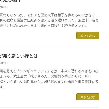
6月30日
変わらなかった。それでも聖徳太子は相手を責めるのではなく、
身の秩序と議論の仕組みを整える道を選びました。冠位十二階と
憲法に込められた、日本古来の出口設計を読み解きます。
続きを読む
が開く新しい扉とは
6月28日
人類を超える「シンギュラリティ」とは、本当に恐れるべきものな
ょうか。武士道の「抜かざる刀」の智慧を手がかりに、IQ・
NQという新しい知性観から、AI時代の文明の未来と出口設計を考
す。
続きを読む