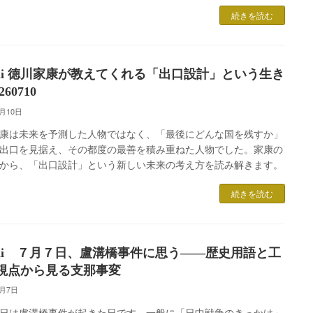
続きを読む
omii 徳川家康が教えてくれる「出口設計」という生き
260710
7月10日
康は未来を予測した人物ではなく、「最後にどんな国を残すか」
出口を見据え、その都度の最善を積み重ねた人物でした。家康の
から、「出口設計」という新しい未来の考え方を読み解きます。
続きを読む
omii ７月７日、盧溝橋事件に思う――歴史用語と工
視点から見る支那事変
7月7日
日は盧溝橋事件が起きた日です。一般に「日中戦争のきっかけ」