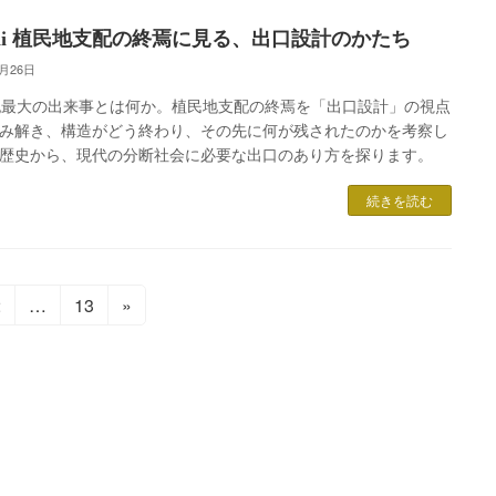
omii 植民地支配の終焉に見る、出口設計のかたち
6月26日
紀最大の出来事とは何か。植民地支配の終焉を「出口設計」の視点
み解き、構造がどう終わり、その先に何が残されたのかを考察し
歴史から、現代の分断社会に必要な出口のあり方を探ります。
続きを読む
固
固
2
…
13
»
定
定
ペ
ペ
ー
ー
ジ
ジ