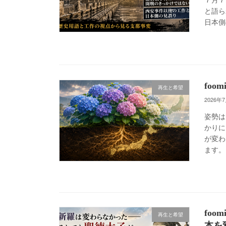
と語ら
日本側
fo
再生と希望
2026年
姿勢は
かりに
が変わ
ます。
fo
再生と希望
本を