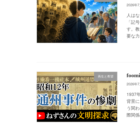
2026年
人はな
「記号
す。教
要な力
foo
再生と希望
2026年
193
背景に
う関わ
際関係