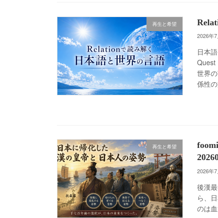
Re
再生と希望
2026年
日本語
Que
世界の
係性の
fo
再生と希望
2026
2026年
後漢最
ら、日
のは血