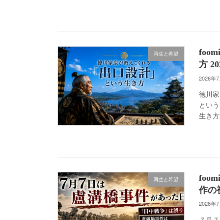
fo
再生と希望
方 20
2026年
徳川家
という
生き方
fo
再生と希望
作の
2026年
７月７