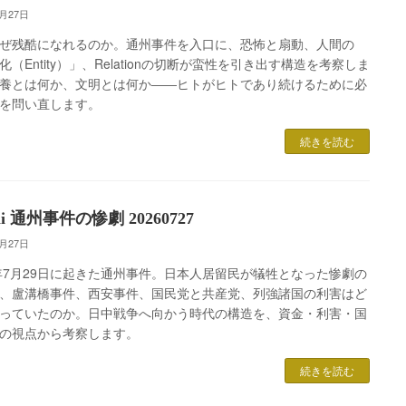
7月27日
ぜ残酷になれるのか。通州事件を入口に、恐怖と扇動、人間の
化（Entity）」、Relationの切断が蛮性を引き出す構造を考察しま
養とは何か、文明とは何か――ヒトがヒトであり続けるために必
を問い直します。
続きを読む
mii 通州事件の惨劇 20260727
7月27日
7年7月29日に起きた通州事件。日本人居留民が犠牲となった惨劇の
、盧溝橋事件、西安事件、国民党と共産党、列強諸国の利害はど
っていたのか。日中戦争へ向かう時代の構造を、資金・利害・国
の視点から考察します。
続きを読む