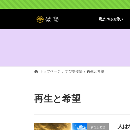
コ
ナ
ン
ビ
テ
ゲ
私たちの想い
ン
ー
ツ
シ
へ
ョ
ス
ン
キ
に
ッ
移
プ
動
トップページ
学び場倭塾
再生と希望
再生と希望
人は
再生と希望