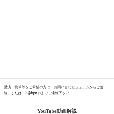
引用・転載・コメントについて
ブログ、ＳＮＳ、ツイッター、動画や印刷物作成など、多数に公
開するに際しては、必ず、当ブログからの転載であること、およ
び記事のURLを付してくださいますようお願いします。またいた
だきましたコメントはすべて読ませていただいていますが、個別
のご回答は一切しておりません。あしからずご了承ください。
講演・執筆のご依頼について
講演・執筆等をご希望の方は、
お問い合わせフォーム
からご連
絡、またはinfo@hjrc.jpまでご連絡下さい。
YouTube動画解説