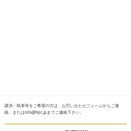
引用・転載・コメントについて
ブログ、ＳＮＳ、ツイッター、動画や印刷物作成など、多数に公
開するに際しては、必ず、当ブログからの転載であること、およ
び記事のURLを付してくださいますようお願いします。またいた
だきましたコメントはすべて読ませていただいていますが、個別
のご回答は一切しておりません。あしからずご了承ください。
講演・執筆のご依頼について
講演・執筆等をご希望の方は、
お問い合わせフォーム
からご連
絡、またはinfo@hjrc.jpまでご連絡下さい。