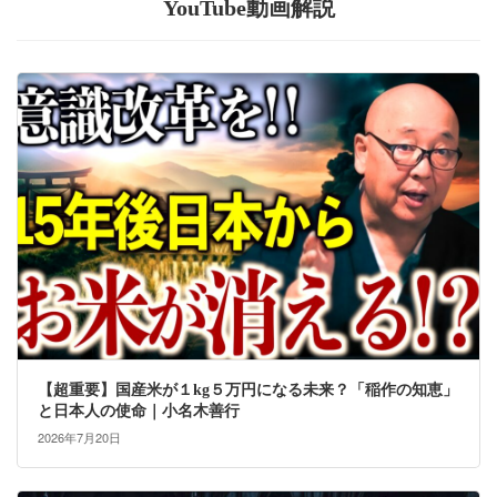
YouTube動画解説
【超重要】国産米が１kg５万円になる未来？「稲作の知恵」
と日本人の使命｜小名木善行
2026年7月20日