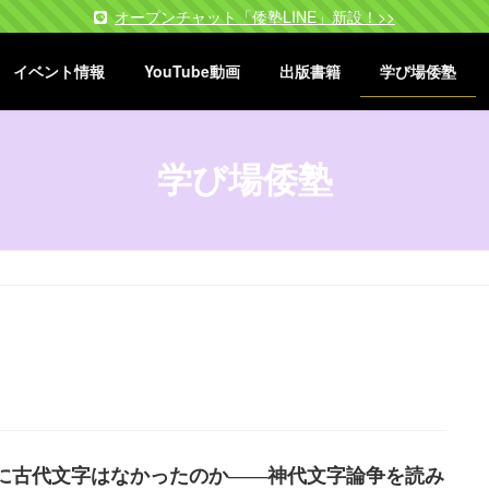
オープンチャット「倭塾LINE」新設！>>
イベント情報
YouTube動画
出版書籍
学び場倭塾
学び場倭塾
に古代文字はなかったのか――神代文字論争を読み