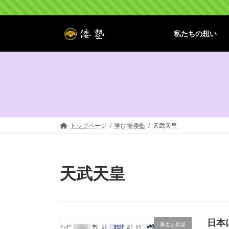
コ
ナ
ン
ビ
テ
ゲ
私たちの想い
ン
ー
ツ
シ
へ
ョ
ス
ン
キ
に
ッ
移
プ
動
トップページ
学び場倭塾
天武天皇
天武天皇
日本
再生と希望