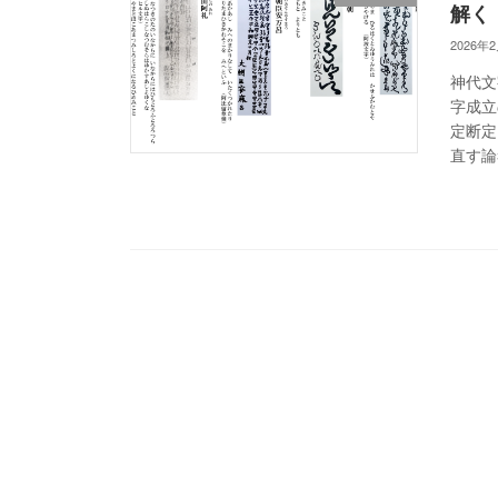
解く
2026年
神代文
字成立
定断定
直す論