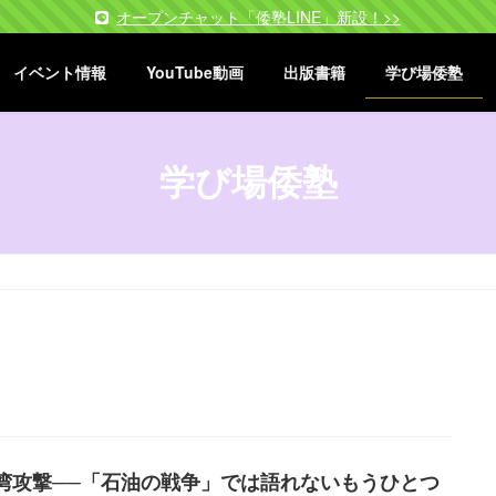
オープンチャット「倭塾LINE」新設！>>
イベント情報
YouTube動画
出版書籍
学び場倭塾
学び場倭塾
湾攻撃──「石油の戦争」では語れないもうひとつ