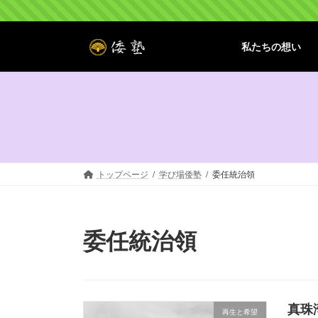
コ
ナ
ン
ビ
テ
ゲ
私たちの想い
ン
ー
ツ
シ
へ
ョ
ス
ン
キ
に
ッ
移
プ
動
トップページ
学び場倭塾
委任統治領
委任統治領
真珠
再生と希望