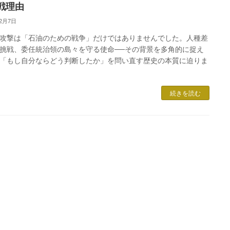
戦理由
12月7日
攻撃は「石油のための戦争」だけではありませんでした。人種差
挑戦、委任統治領の島々を守る使命──その背景を多角的に捉え
「もし自分ならどう判断したか」を問い直す歴史の本質に迫りま
続きを読む