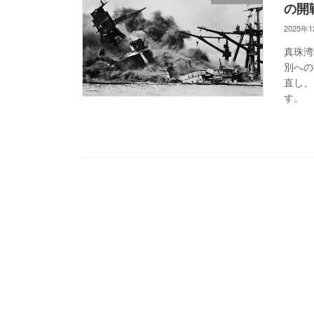
の開
2025年
真珠湾
別への
直し、
す。