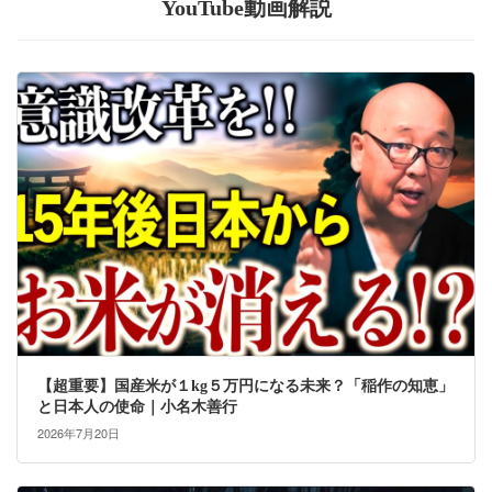
YouTube動画解説
【超重要】国産米が１kg５万円になる未来？「稲作の知恵」
と日本人の使命｜小名木善行
2026年7月20日