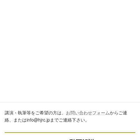
引用・転載・コメントについて
ブログ、ＳＮＳ、ツイッター、動画や印刷物作成など、多数に公
開するに際しては、必ず、当ブログからの転載であること、およ
び記事のURLを付してくださいますようお願いします。またいた
だきましたコメントはすべて読ませていただいていますが、個別
のご回答は一切しておりません。あしからずご了承ください。
講演・執筆のご依頼について
講演・執筆等をご希望の方は、
お問い合わせフォーム
からご連
絡、またはinfo@hjrc.jpまでご連絡下さい。