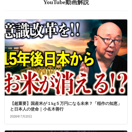
YouTube動画解説
【超重要】国産米が１kg５万円になる未来？「稲作の知恵」
と日本人の使命｜小名木善行
2026年7月20日