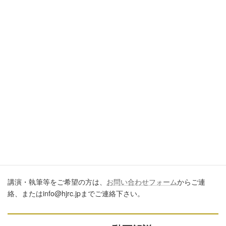
引用・転載・コメントについて
ブログ、ＳＮＳ、ツイッター、動画や印刷物作成など、多数に公
開するに際しては、必ず、当ブログからの転載であること、およ
び記事のURLを付してくださいますようお願いします。またいた
だきましたコメントはすべて読ませていただいていますが、個別
のご回答は一切しておりません。あしからずご了承ください。
講演・執筆のご依頼について
講演・執筆等をご希望の方は、
お問い合わせフォーム
からご連
絡、またはinfo@hjrc.jpまでご連絡下さい。