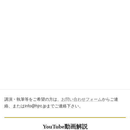
引用・転載・コメントについて
ブログ、ＳＮＳ、ツイッター、動画や印刷物作成など、多数に公
開するに際しては、必ず、当ブログからの転載であること、およ
び記事のURLを付してくださいますようお願いします。またいた
だきましたコメントはすべて読ませていただいていますが、個別
のご回答は一切しておりません。あしからずご了承ください。
講演・執筆のご依頼について
講演・執筆等をご希望の方は、
お問い合わせフォーム
からご連
絡、またはinfo@hjrc.jpまでご連絡下さい。
YouTube動画解説