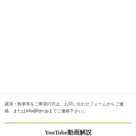
引用・転載・コメントについて
ブログ、ＳＮＳ、ツイッター、動画や印刷物作成など、多数に公
開するに際しては、必ず、当ブログからの転載であること、およ
び記事のURLを付してくださいますようお願いします。またいた
だきましたコメントはすべて読ませていただいていますが、個別
のご回答は一切しておりません。あしからずご了承ください。
講演・執筆のご依頼について
講演・執筆等をご希望の方は、
お問い合わせフォーム
からご連
絡、またはinfo@hjrc.jpまでご連絡下さい。
YouTube動画解説