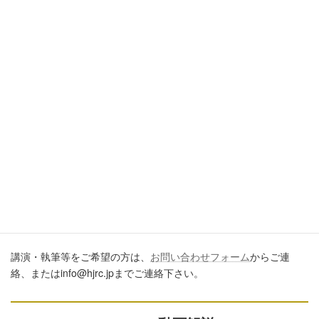
引用・転載・コメントについて
ブログ、ＳＮＳ、ツイッター、動画や印刷物作成など、多数に公
開するに際しては、必ず、当ブログからの転載であること、およ
び記事のURLを付してくださいますようお願いします。またいた
だきましたコメントはすべて読ませていただいていますが、個別
のご回答は一切しておりません。あしからずご了承ください。
講演・執筆のご依頼について
講演・執筆等をご希望の方は、
お問い合わせフォーム
からご連
絡、またはinfo@hjrc.jpまでご連絡下さい。