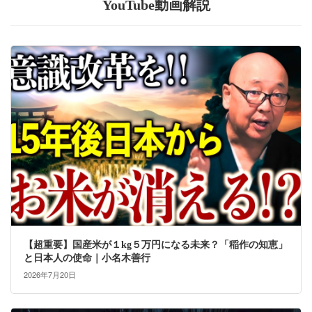
YouTube動画解説
【超重要】国産米が１kg５万円になる未来？「稲作の知恵」
と日本人の使命｜小名木善行
2026年7月20日