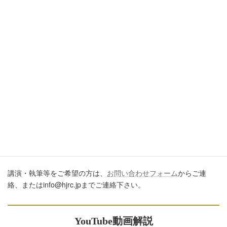
引用・転載・コメントについて
ブログ、ＳＮＳ、ツイッター、動画や印刷物作成など、多数に公
開するに際しては、必ず、当ブログからの転載であること、およ
び記事のURLを付してくださいますようお願いします。またいた
だきましたコメントはすべて読ませていただいていますが、個別
のご回答は一切しておりません。あしからずご了承ください。
講演・執筆のご依頼について
講演・執筆等をご希望の方は、
お問い合わせフォーム
からご連
絡、またはinfo@hjrc.jpまでご連絡下さい。
YouTube動画解説