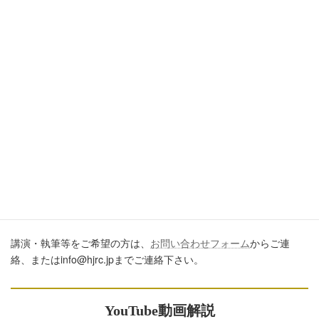
引用・転載・コメントについて
ブログ、ＳＮＳ、ツイッター、動画や印刷物作成など、多数に公
開するに際しては、必ず、当ブログからの転載であること、およ
び記事のURLを付してくださいますようお願いします。またいた
だきましたコメントはすべて読ませていただいていますが、個別
のご回答は一切しておりません。あしからずご了承ください。
講演・執筆のご依頼について
講演・執筆等をご希望の方は、
お問い合わせフォーム
からご連
絡、またはinfo@hjrc.jpまでご連絡下さい。
YouTube動画解説