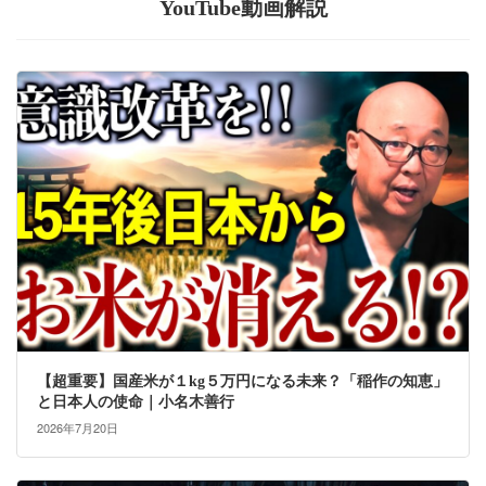
YouTube動画解説
【超重要】国産米が１kg５万円になる未来？「稲作の知恵」
と日本人の使命｜小名木善行
2026年7月20日