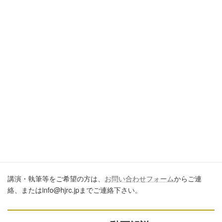
引用・転載・コメントについて
ブログ、ＳＮＳ、ツイッター、動画や印刷物作成など、多数に公
開するに際しては、必ず、当ブログからの転載であること、およ
び記事のURLを付してくださいますようお願いします。またいた
だきましたコメントはすべて読ませていただいていますが、個別
のご回答は一切しておりません。あしからずご了承ください。
講演・執筆のご依頼について
講演・執筆等をご希望の方は、
お問い合わせフォーム
からご連
絡、またはinfo@hjrc.jpまでご連絡下さい。