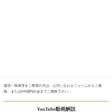
引用・転載・コメントについて
ブログ、ＳＮＳ、ツイッター、動画や印刷物作成など、多数に公
開するに際しては、必ず、当ブログからの転載であること、およ
び記事のURLを付してくださいますようお願いします。またいた
だきましたコメントはすべて読ませていただいていますが、個別
のご回答は一切しておりません。あしからずご了承ください。
講演・執筆のご依頼について
講演・執筆等をご希望の方は、
お問い合わせフォーム
からご連
絡、またはinfo@hjrc.jpまでご連絡下さい。
YouTube動画解説