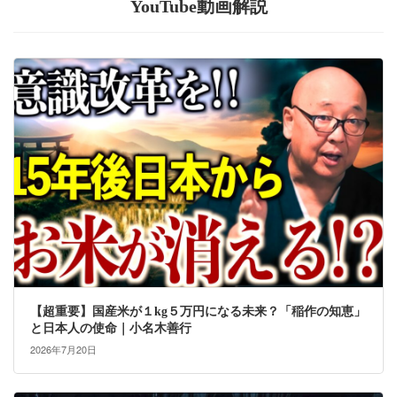
YouTube動画解説
【超重要】国産米が１kg５万円になる未来？「稲作の知恵」
と日本人の使命｜小名木善行
2026年7月20日