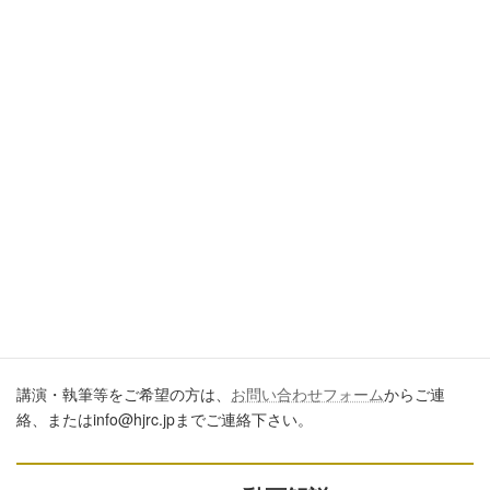
引用・転載・コメントについて
ブログ、ＳＮＳ、ツイッター、動画や印刷物作成など、多数に公
開するに際しては、必ず、当ブログからの転載であること、およ
び記事のURLを付してくださいますようお願いします。またいた
だきましたコメントはすべて読ませていただいていますが、個別
のご回答は一切しておりません。あしからずご了承ください。
講演・執筆のご依頼について
講演・執筆等をご希望の方は、
お問い合わせフォーム
からご連
絡、またはinfo@hjrc.jpまでご連絡下さい。