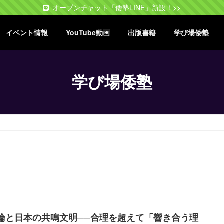
オープンチャット「倭塾LINE」新設！>>
イベント情報
YouTube動画
出版書籍
学び場倭塾
学び場倭塾
論と日本の共鳴文明──合理を超えて「響き合う理