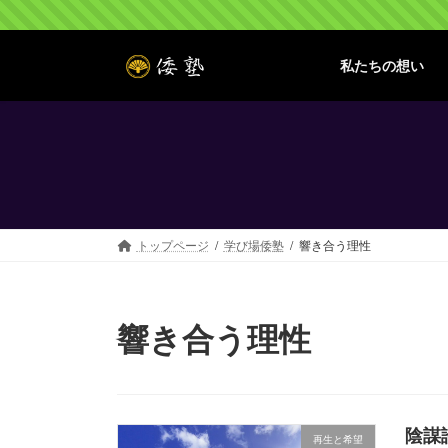
コ
ナ
ン
ビ
テ
ゲ
私たちの想い
ン
ー
ツ
シ
へ
ョ
ス
ン
キ
に
ッ
移
プ
動
トップページ
学び場倭塾
響き合う理性
響き合う理性
陰謀
再生と希望