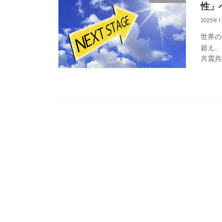
性」
2025年
世界の
超え、
共震共