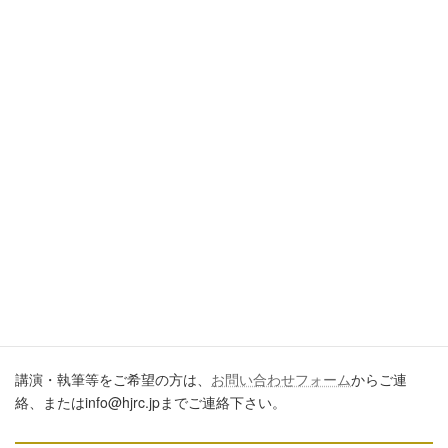
引用・転載・コメントについて
ブログ、ＳＮＳ、ツイッター、動画や印刷物作成など、多数に公
開するに際しては、必ず、当ブログからの転載であること、およ
び記事のURLを付してくださいますようお願いします。またいた
だきましたコメントはすべて読ませていただいていますが、個別
のご回答は一切しておりません。あしからずご了承ください。
講演・執筆のご依頼について
講演・執筆等をご希望の方は、
お問い合わせフォーム
からご連
絡、またはinfo@hjrc.jpまでご連絡下さい。