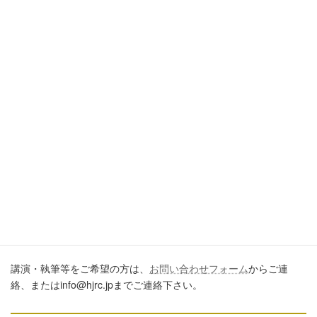
引用・転載・コメントについて
ブログ、ＳＮＳ、ツイッター、動画や印刷物作成など、多数に公
開するに際しては、必ず、当ブログからの転載であること、およ
び記事のURLを付してくださいますようお願いします。またいた
だきましたコメントはすべて読ませていただいていますが、個別
のご回答は一切しておりません。あしからずご了承ください。
講演・執筆のご依頼について
講演・執筆等をご希望の方は、
お問い合わせフォーム
からご連
絡、またはinfo@hjrc.jpまでご連絡下さい。