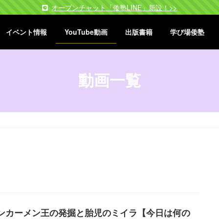
オープンチャット「倭塾LINE」新設！>>
イベント情報
YouTube動画
出版書籍
学び場倭塾
動画一覧
ンカーメン王の発掘と胎児のミイラ【今日は何の