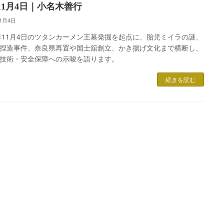
11月4日｜小名木善行
11月4日
2年11月4日のツタンカーメン王墓発掘を起点に、胎児ミイラの謎、
捏造事件、奈良県再置や国士舘創立、かき揚げ文化まで横断し、
技術・安全保障への示唆を語ります。
続きを読む