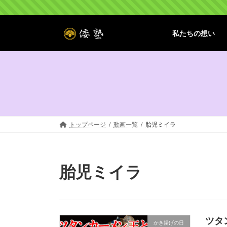
コ
ナ
ン
ビ
テ
ゲ
私たちの想い
ン
ー
ツ
シ
へ
ョ
ス
ン
キ
に
ッ
移
プ
動
トップページ
動画一覧
胎児ミイラ
胎児ミイラ
ツタ
かき揚げの日