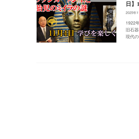
日】
2025年
192
旧石器
現代の