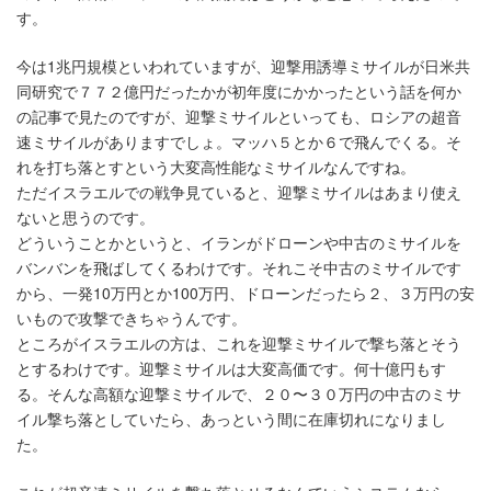
す。
今は1兆円規模といわれていますが、迎撃用誘導ミサイルが日米共
同研究で７７２億円だったかが初年度にかかったという話を何か
の記事で見たのですが、迎撃ミサイルといっても、ロシアの超音
速ミサイルがありますでしょ。マッハ５とか６で飛んでくる。そ
れを打ち落とすという大変高性能なミサイルなんですね。
ただイスラエルでの戦争見ていると、迎撃ミサイルはあまり使え
ないと思うのです。
どういうことかというと、イランがドローンや中古のミサイルを
バンバンを飛ばしてくるわけです。それこそ中古のミサイルです
から、一発10万円とか100万円、ドローンだったら２、３万円の安
いもので攻撃できちゃうんです。
ところがイスラエルの方は、これを迎撃ミサイルで撃ち落とそう
とするわけです。迎撃ミサイルは大変高価です。何十億円もす
る。そんな高額な迎撃ミサイルで、２０〜３０万円の中古のミサ
イル撃ち落としていたら、あっという間に在庫切れになりまし
た。