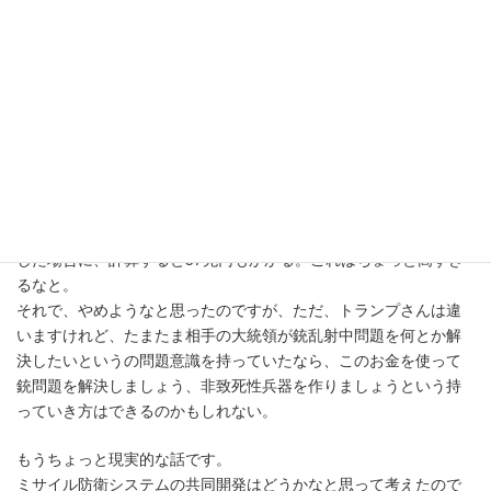
それを補うものとして、例えばレーザー銃を考える。レーザー光
線の波長を調節することで、網膜を傷つけずに目くらましをする
とか、神経系統に働きかける周波数を発信して、レーザー銃のレ
ーザーを当てることで運動機能を麻痺させるなんてことも、理論
的には可能らしいです。
このような軍事兵器開発のプロジェクトに、例えば10兆円を持っ
てくる。すると軍事産業は儲かるし、おまけに銃の乱射問題も解
決できるなんてことを考えて、ちょっと計算してみたのです。
そしたら、ひとつの銃が700ドルだと仮定して、それを買い取ると
した場合に、計算すると37兆円もかかる。これはちょっと高すぎ
るなと。
それで、やめようなと思ったのですが、ただ、トランプさんは違
いますけれど、たまたま相手の大統領が銃乱射中問題を何とか解
決したいというの問題意識を持っていたなら、このお金を使って
銃問題を解決しましょう、非致死性兵器を作りましょうという持
っていき方はできるのかもしれない。
もうちょっと現実的な話です。
ミサイル防衛システムの共同開発はどうかなと思って考えたので