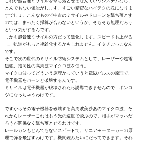
これが超音速ミサイルを撃ち落とせるなんていうシステムなら、
とんでもない値段がします。すごい精密なハイテクの塊になりま
すでしょ。こんなもので中古のミサイルやドローンを撃ち落とす
のでは、まったく採算が合わないというか、そもそも無理だろう
という気がするんです。
しかも超音速ミサイルの方だって進化します。スピードも上がる
し、軌道がもっと複雑化するかもしれません。イタチごっこなん
です。
そこで次の世代のミサイル防衛システムとして、レーザーや超電
磁砲、指向性の高周波マイクロ波を使う。
マイクロ波ってどういう原理かっていうと電磁パルスの原理で、
電子機器をバーンと破壊するんです。
ミサイルは電子機器が破壊されたら誘導できませんので、ポンコ
ツになっちゃうわけです。
ですからその電子機器を破壊する高周波美沙あのマイクロ波、そ
れからレーザーこれはもう光の速度で飛ぶので、相手がマッハだ
ろうが関係なく撃ち落とせるわけです。
レールガンもとんでもないスピードで、リニアモーターカーの原
理で弾を飛ばすわけです。機関銃みたいにだってできます。それ