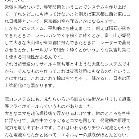
緊張を高めないで、専守防衛ということでシステムを作り上げ
て、それをどこにも持ってけないよと例えば東京都に西と東にこ
れ日機装といって、東京都の空を守るとかになるんです。
しかもこのシステム、平和的にも使えまして、例えば隕石が落ち
てきたときに、レールガンでくる粉々に砕くとか、富士山が爆発
して大きな火山弾が東京都に飛んできたときに、レーザーで蒸発
させるとか、レールガンで細かく砕くとかいうような災害対策に
も使える可能性があるんです。
それは超音速のミサイルを撃ち落とすような大変なシステムです
から、そんなものを作ってこれは災害対策にもなるのだというこ
とにすれば、これはこれで輸出もできるし、儲かるし、日本の国
土強靭化にも繋がります。
電力システムにも、見たらいろいろ面白い技術がありまして超電
導フライホイールっていうものがありました。
大きなコマを超伝導技術で浮かせるわけです。軸のところを空中
に浮かせて、真空中でぐるぐるとコマを回して、発電機の原理で
電力を取り出すわけです。これはいわゆるリチウム電池とかいろ
んな電池やなんかと比べて、エネルギーの減衰がほとんどない。