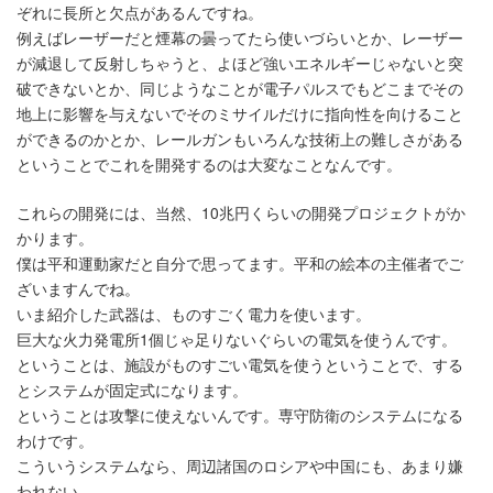
ぞれに長所と欠点があるんですね。
例えばレーザーだと煙幕の曇ってたら使いづらいとか、レーザー
が減退して反射しちゃうと、よほど強いエネルギーじゃないと突
破できないとか、同じようなことが電子パルスでもどこまでその
地上に影響を与えないでそのミサイルだけに指向性を向けること
ができるのかとか、レールガンもいろんな技術上の難しさがある
ということでこれを開発するのは大変なことなんです。
これらの開発には、当然、10兆円くらいの開発プロジェクトがか
かります。
僕は平和運動家だと自分で思ってます。平和の絵本の主催者でご
ざいますんでね。
いま紹介した武器は、ものすごく電力を使います。
巨大な火力発電所1個じゃ足りないぐらいの電気を使うんです。
ということは、施設がものすごい電気を使うということで、する
とシステムが固定式になります。
ということは攻撃に使えないんです。専守防衛のシステムになる
わけです。
こういうシステムなら、周辺諸国のロシアや中国にも、あまり嫌
われない。