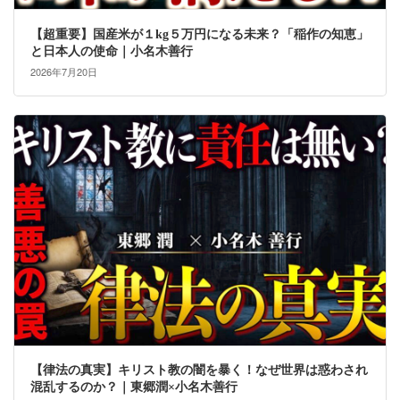
【超重要】国産米が１kg５万円になる未来？「稲作の知恵」
と日本人の使命｜小名木善行
2026年7月20日
【律法の真実】キリスト教の闇を暴く！なぜ世界は惑わされ
混乱するのか？｜東郷潤×小名木善行