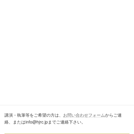
引用・転載・コメントについて
ブログ、ＳＮＳ、ツイッター、動画や印刷物作成など、多数に公
開するに際しては、必ず、当ブログからの転載であること、およ
び記事のURLを付してくださいますようお願いします。またいた
だきましたコメントはすべて読ませていただいていますが、個別
のご回答は一切しておりません。あしからずご了承ください。
講演・執筆のご依頼について
講演・執筆等をご希望の方は、
お問い合わせフォーム
からご連
絡、またはinfo@hjrc.jpまでご連絡下さい。