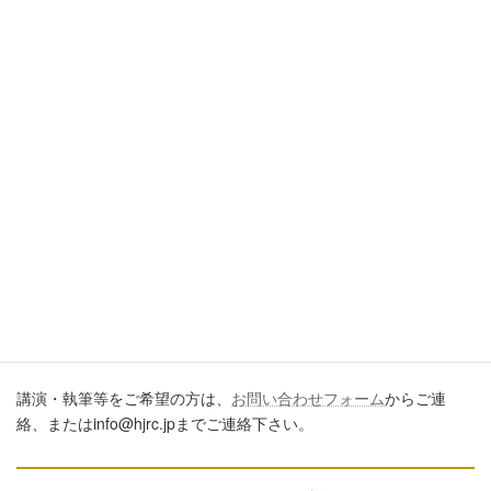
引用・転載・コメントについて
ブログ、ＳＮＳ、ツイッター、動画や印刷物作成など、多数に公
開するに際しては、必ず、当ブログからの転載であること、およ
び記事のURLを付してくださいますようお願いします。またいた
だきましたコメントはすべて読ませていただいていますが、個別
のご回答は一切しておりません。あしからずご了承ください。
講演・執筆のご依頼について
講演・執筆等をご希望の方は、
お問い合わせフォーム
からご連
絡、またはinfo@hjrc.jpまでご連絡下さい。