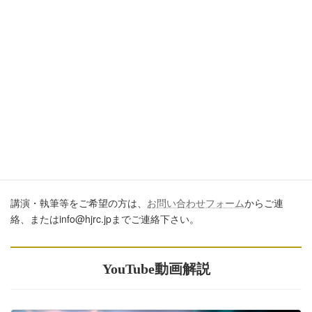
ブログ、ＳＮＳ、ツイッター、動画や印刷物作成など、多数に公
開するに際しては、必ず、当ブログからの転載であること、およ
び記事のURLを付してくださいますようお願いします。またいた
だきましたコメントはすべて読ませていただいていますが、個別
のご回答は一切しておりません。あしからずご了承ください。
講演・執筆のご依頼について
講演・執筆等をご希望の方は、
お問い合わせフォーム
からご連
絡、またはinfo@hjrc.jpまでご連絡下さい。
YouTube動画解説