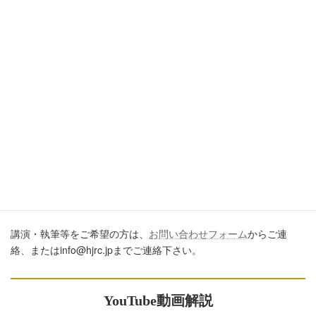
引用・転載・コメントについて
ブログ、ＳＮＳ、ツイッター、動画や印刷物作成など、多数に公
開するに際しては、必ず、当ブログからの転載であること、およ
び記事のURLを付してくださいますようお願いします。またいた
だきましたコメントはすべて読ませていただいていますが、個別
のご回答は一切しておりません。あしからずご了承ください。
講演・執筆のご依頼について
講演・執筆等をご希望の方は、
お問い合わせフォーム
からご連
絡、またはinfo@hjrc.jpまでご連絡下さい。
YouTube動画解説