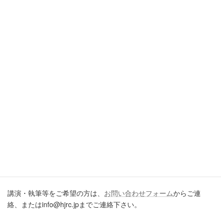
引用・転載・コメントについて
ブログ、ＳＮＳ、ツイッター、動画や印刷物作成など、多数に公
開するに際しては、必ず、当ブログからの転載であること、およ
び記事のURLを付してくださいますようお願いします。またいた
だきましたコメントはすべて読ませていただいていますが、個別
のご回答は一切しておりません。あしからずご了承ください。
講演・執筆のご依頼について
講演・執筆等をご希望の方は、
お問い合わせフォーム
からご連
絡、またはinfo@hjrc.jpまでご連絡下さい。