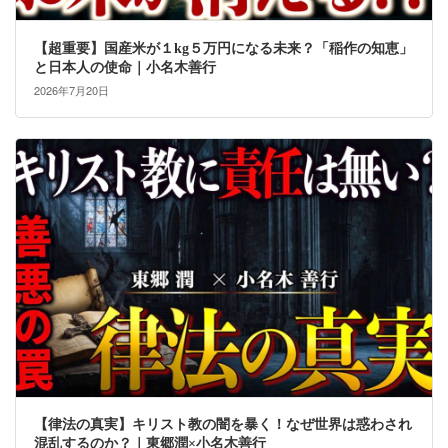
【超重要】国産米が１kg５万円になる未来？「稲作の知恵」
と日本人の使命｜小名木善行
2026年7月20日
【律法の真実】キリスト教の闇を暴く！なぜ世界は惑わされ
混乱するのか？｜東郷潤×小名木善行