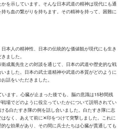
たかを示しています。そんな日本武道の精神は現代にも通
を持ち血の繋がりを持ちます。その精神を持って、困難に
、日本人の精神性、日本の伝統的な価値観が現代にも生き
だきました。
市衛成胤先生との対談を通じて、日本の武道や歴史的な戦
合いました。日本の武士道精神や武道の本質がどのように
のお話をいただきました。
ています。心臓が止まった後でも、脳の意識は15秒間残
が戦場でどのように役立っていたかについて説明されてい
おける白たすき隊の例を話し合いました。白たすき隊に志
ではなく、あえて前に✕印をつけて突撃しました。これに
理的な効果があり、その間に兵士たちは心臓が貫通しても