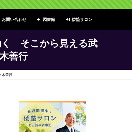
お問い合わせ
図書館
倭塾サロン
動く そこから見える武
名木善行
名木善行