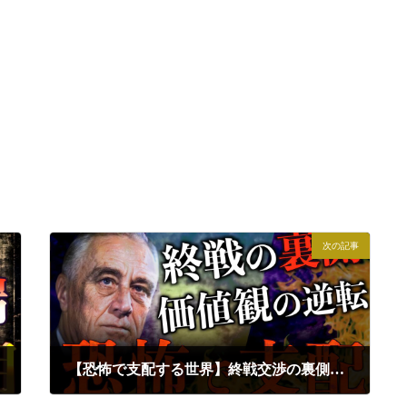
次の記事
【恐怖で支配する世界】終戦交渉の裏側と価値観の逆転 シラス統治の本質｜東郷潤×小名木善行
2024年10月20日