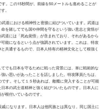
です。この15秒間が、前線を50メートルも進めることが
です。
の武道における精神性と密接に結びついています。武道は
、命を賭してでも国や仲間を守るという強い意志と覚悟が
の武道には「死ぬ覚悟」が含まれており、それがあるから
が可能になるという点が強調されています。これは、特攻
神と共通するもので、日本人特有の精神文化として根強く
してでも日本を守るために戦った背景には、単に戦術的な
う強い思いがあったことを話しました。特攻隊員たちは、
のです。そして１５秒あれば、敵艦に突入することが可能
た日本の武士道精神と強く結びついたものです。日本人に
悟が根付いているのです。
親戚になります。日本人は他民族とは異なり、同じ国土に