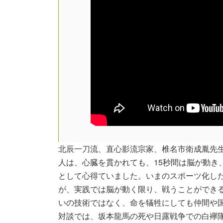
北辰一刀流、直心影流宗家、椎名市衛成胤先
人は、心臓を貫かれても、15秒間は脳が動き
として心得ていました。いまのスポーツ化し
が、実践では脳が動く限り、戦うことができ
いの技術ではなく、命を犠牲にしても仲間や
対談では、坂本龍馬の死や日露戦争での白襷