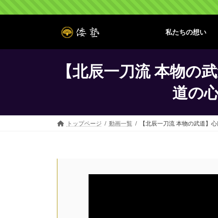
コ
ナ
ン
ビ
テ
ゲ
私たちの想い
ン
ー
ツ
シ
へ
ョ
【北辰一刀流 本物の
ス
ン
キ
に
道の心
ッ
移
プ
動
トップページ
動画一覧
【北辰一刀流 本物の武道】心