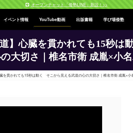
オープンチャット「倭塾LINE」新設！>>
イベント情報
YouTube動画
出版書籍
学び場倭塾
武道】心臓を貫かれても15秒は
の大切さ｜椎名市衛 成胤×小
臓を貫かれても15秒は動く そこから見える武道の心の大切さ｜椎名市衛 成胤×小