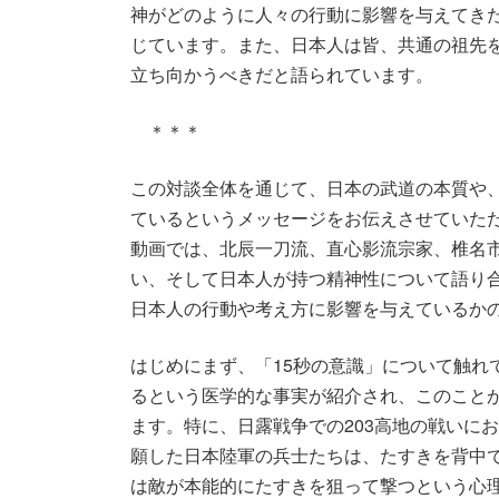
神がどのように人々の行動に影響を与えてき
じています。また、日本人は皆、共通の祖先
立ち向かうべきだと語られています。
＊＊＊
この対談全体を通じて、日本の武道の本質や
ているというメッセージをお伝えさせていた
動画では、北辰一刀流、直心影流宗家、椎名
い、そして日本人が持つ精神性について語り
日本人の行動や考え方に影響を与えているか
はじめにまず、「15秒の意識」について触れ
るという医学的な事実が紹介され、このこと
ます。特に、日露戦争での203高地の戦いに
願した日本陸軍の兵士たちは、たすきを背中
は敵が本能的にたすきを狙って撃つという心