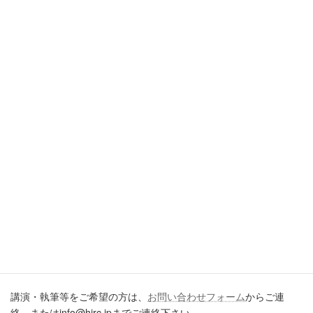
2026年7月20日
引用・転載・コメントについて
ブログ、ＳＮＳ、ツイッター、動画や印刷物作成など、多数に公
開するに際しては、必ず、当ブログからの転載であること、およ
び記事のURLを付してくださいますようお願いします。またいた
だきましたコメントはすべて読ませていただいていますが、個別
のご回答は一切しておりません。あしからずご了承ください。
講演・執筆のご依頼について
講演・執筆等をご希望の方は、
お問い合わせフォーム
からご連
絡、またはinfo@hjrc.jpまでご連絡下さい。