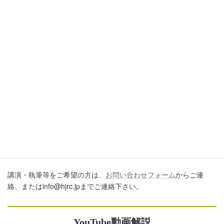
引用・転載・コメントについて
ブログ、ＳＮＳ、ツイッター、動画や印刷物作成など、多数に公
開するに際しては、必ず、当ブログからの転載であること、およ
び記事のURLを付してくださいますようお願いします。またいた
だきましたコメントはすべて読ませていただいていますが、個別
のご回答は一切しておりません。あしからずご了承ください。
講演・執筆のご依頼について
講演・執筆等をご希望の方は、
お問い合わせフォーム
からご連
絡、またはinfo@hjrc.jpまでご連絡下さい。
YouTube動画解説