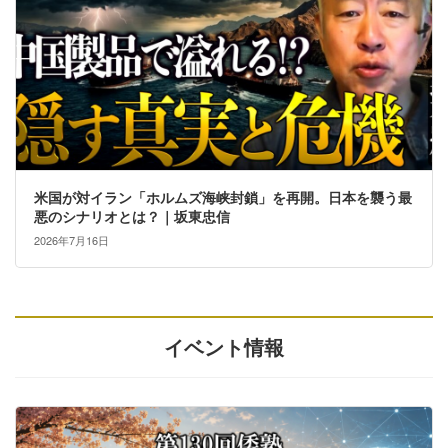
米国が対イラン「ホルムズ海峡封鎖」を再開。日本を襲う最
悪のシナリオとは？｜坂東忠信
2026年7月16日
イベント情報