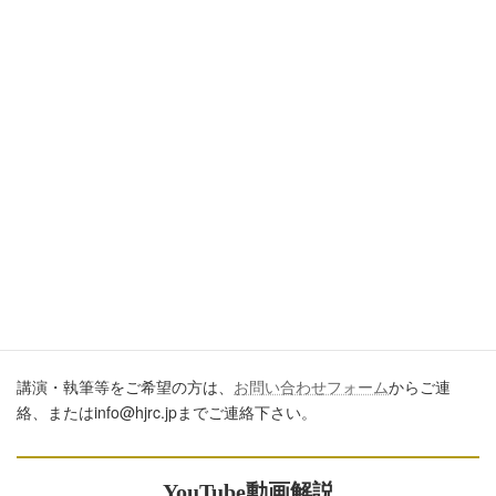
引用・転載・コメントについて
ブログ、ＳＮＳ、ツイッター、動画や印刷物作成など、多数に公
開するに際しては、必ず、当ブログからの転載であること、およ
び記事のURLを付してくださいますようお願いします。またいた
だきましたコメントはすべて読ませていただいていますが、個別
のご回答は一切しておりません。あしからずご了承ください。
講演・執筆のご依頼について
講演・執筆等をご希望の方は、
お問い合わせフォーム
からご連
絡、またはinfo@hjrc.jpまでご連絡下さい。
YouTube動画解説