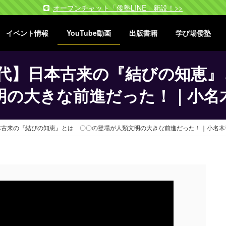
オープンチャット「倭塾LINE」新設！>>
イベント情報
YouTube動画
出版書籍
学び場倭塾
時代】日本古来の『結びの知恵』
明の大きな前進だった！｜小名
本古来の『結びの知恵』とは 〇〇の登場が人類文明の大きな前進だった！｜小名木