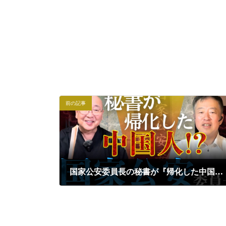
前の記事
国家公安委員長の秘書が『帰化した中国人』！？｜坂東忠信×小名木善行
2024年10月9日