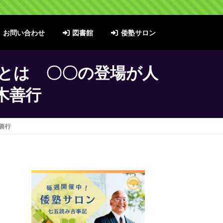
お問い合わせ
図書館
倭塾サロン
とは 〇〇の登場が人
木善行
善行