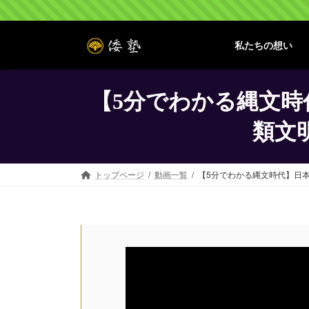
コ
ナ
ン
ビ
テ
ゲ
私たちの想い
ン
ー
ツ
シ
へ
ョ
【5分でわかる縄文
ス
ン
キ
に
類文
ッ
移
プ
動
トップページ
動画一覧
【5分でわかる縄文時代】日