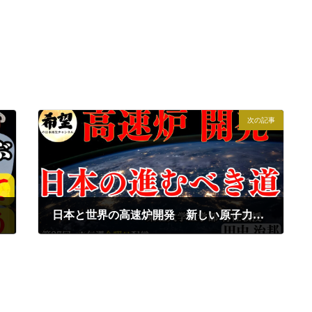
次の記事
日本と世界の高速炉開発 新しい原子力に向けて考える｜田中治邦×小名木善行
2024年8月2日