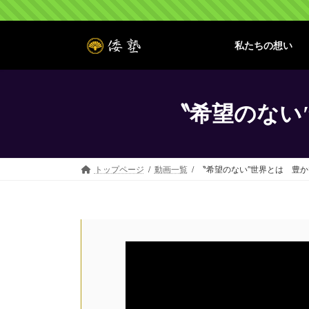
コ
ナ
ン
ビ
テ
ゲ
私たちの想い
ン
ー
ツ
シ
へ
ョ
ス
ン
〝希望のない
キ
に
ッ
移
プ
動
トップページ
動画一覧
〝希望のない″世界とは 豊