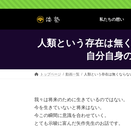
コ
ナ
ン
ビ
テ
ゲ
私たちの想い
ン
ー
ツ
シ
へ
ョ
人類という存在は無く
ス
ン
キ
に
自分自身
ッ
移
プ
動
トップページ
動画一覧
人類という存在は無くならな
我々は将来のために生きているのではない。
今を生きていないと将来はない。
今この瞬間に意識を合わせていく。
とても示唆に富んだ矢作先生のお話です。