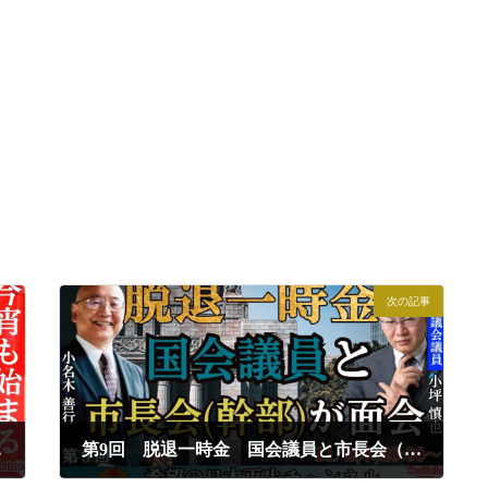
次の記事
会Live
第9回 脱退一時金 国会議員と市長会（幹部）が面会
2023年11月2日