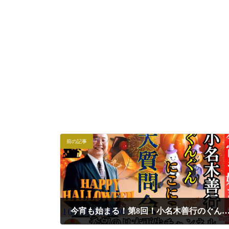
前の記事
今宵も始まる！第8回！小名木善行のぐんぐんニコニコ大質問
2023年10月31日