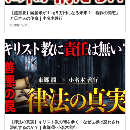
【超重要】国産米が１kg５万円になる未来？「稲作の知恵」
と日本人の使命｜小名木善行
2026年7月20日
【律法の真実】キリスト教の闇を暴く！なぜ世界は惑わされ
混乱するのか？｜東郷潤×小名木善行