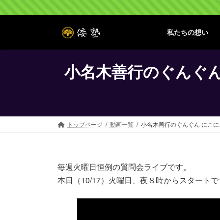
コ
ナ
ン
ビ
テ
ゲ
私たちの想い
ン
ー
ツ
シ
へ
ョ
小名木善行のぐんぐん
ス
ン
キ
に
ッ
移
プ
動
トップページ
動画一覧
小名木善行のぐんぐん にこに
毎週火曜日恒例の質問会ライブです。
本日（10/17）火曜日、夜８時からスタート