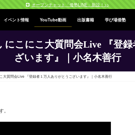
オープンチャット「倭塾LINE」新設！>>
イベント情報
YouTube動画
出版書籍
学び場倭塾
 にこにこ大質問会Live 『登
ざいます』｜小名木善行
こ大質問会Live 『登録者１万人ありがとうございます』｜小名木善行
です。