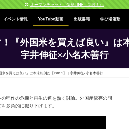
オープンチャット「倭塾LINE」新設！>>
イベント情報
YouTube動画
出版書籍
学び場倭塾
！『外国米を買えば良い』は本末転
宇井伸征×小名木善行
米を買えば良い』は本末転倒だ【Part.1】｜宇井伸征×小名木善行
本の稲作の危機と再生の道を熱く討論。外国産依存の問
どを多角的に掘り下げます。