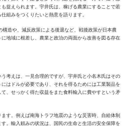
とも捉えられます。宇井氏は、稼げる農業にすることで若
る仕組みをつくりたいと熱意を語ります。
の構造や、減反政策による後退など、戦後政策が日本農
うに地域に根差し、農業と政治の両面から改善を図る存在
。
？
いう考えは、一見合理的ですが、宇井氏と小名木氏はその
うにはドルが必要であり、それを得るためには工業製品を
して、せっかく得た収益をまた食料輸入に費やすという矛
ります。例えば南海トラフ地震のような災害時、自給体制
ます。輸入頼みの状況は、国民の生命と生活の安全保障を