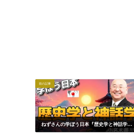
前の記事
ねずさんの学ぼう日本『歴史学と神話学』｜小名木善行