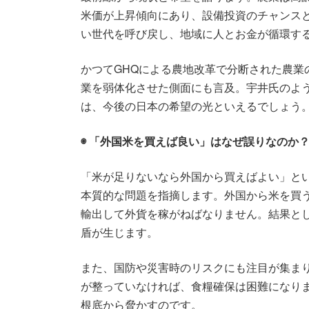
米価が上昇傾向にあり、設備投資のチャンス
い世代を呼び戻し、地域に人とお金が循環す
かつてGHQによる農地改革で分断された農業
業を弱体化させた側面にも言及。宇井氏のよ
は、今後の日本の希望の光といえるでしょう
◉ 「外国米を買えば良い」はなぜ誤りなのか
「米が足りないなら外国から買えばよい」と
本質的な問題を指摘します。外国から米を買
輸出して外貨を稼がねばなりません。結果と
盾が生じます。
また、国防や災害時のリスクにも注目が集ま
が整っていなければ、食糧確保は困難になり
根底から脅かすのです。