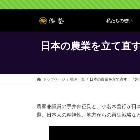
コ
ナ
ン
ビ
テ
ゲ
私たちの想い
ン
ー
ツ
シ
へ
ョ
日本の農業を立て直す
ス
ン
キ
に
ッ
移
プ
動
トップページ
動画一覧
日本の農業を立て直す！『外国
農家兼議員の宇井伸征氏と、小名木善行が日
題、日本人の精神性、地方からの再生戦略な