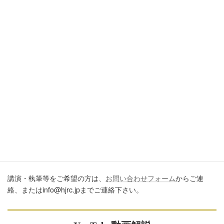
引用・転載・コメントについて
ブログ、ＳＮＳ、ツイッター、動画や印刷物作成など、多数に公
開するに際しては、必ず、当ブログからの転載であること、およ
び記事のURLを付してくださいますようお願いします。またいた
だきましたコメントはすべて読ませていただいていますが、個別
のご回答は一切しておりません。あしからずご了承ください。
講演・執筆のご依頼について
講演・執筆等をご希望の方は、
お問い合わせフォーム
からご連
絡、またはinfo@hjrc.jpまでご連絡下さい。