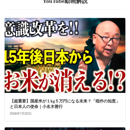
YouTube動画解説
【超重要】国産米が１kg５万円になる未来？「稲作の知恵」
と日本人の使命｜小名木善行
2026年7月20日