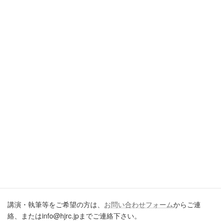
2026年7月20日
引用・転載・コメントについて
ブログ、ＳＮＳ、ツイッター、動画や印刷物作成など、多数に公
開するに際しては、必ず、当ブログからの転載であること、およ
び記事のURLを付してくださいますようお願いします。またいた
だきましたコメントはすべて読ませていただいていますが、個別
のご回答は一切しておりません。あしからずご了承ください。
講演・執筆のご依頼について
講演・執筆等をご希望の方は、
お問い合わせフォーム
からご連
絡、またはinfo@hjrc.jpまでご連絡下さい。