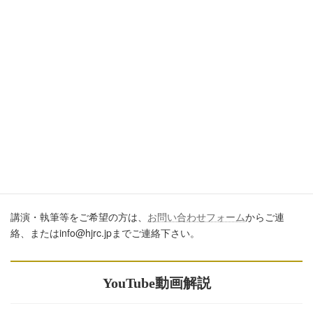
引用・転載・コメントについて
ブログ、ＳＮＳ、ツイッター、動画や印刷物作成など、多数に公
開するに際しては、必ず、当ブログからの転載であること、およ
び記事のURLを付してくださいますようお願いします。またいた
だきましたコメントはすべて読ませていただいていますが、個別
のご回答は一切しておりません。あしからずご了承ください。
講演・執筆のご依頼について
講演・執筆等をご希望の方は、
お問い合わせフォーム
からご連
絡、またはinfo@hjrc.jpまでご連絡下さい。
YouTube動画解説