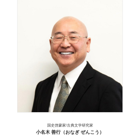
国史啓蒙家
/古典文学研究家
小名木 善行（おなぎ ぜんこう）