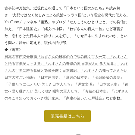
古事記や万葉集、近現代史を通して「日本という国のかたち」を読み解
き、“支配ではなく慈しみによる統治＝シラス国”という理念を現代に伝える。
YouTubeチャンネル『倭塾』やブログ『ぜんこうのひとりごと』での発信に
加え、『日本建国史』『縄文の神様』『ねずさんの百人一首』など著書多
数。忘れかけた日本人の誇りに火を灯し、「なぜ日本に生まれたのか」とい
う問いに静かに応える、現代の語り部。
◆《著書》
日本図書館協会推薦『ねずさんの日本の心で読み解く百人一首』
『ねずさん
と語る古事記１～３巻』
『ねずさんの奇跡の国 日本がわかる万葉集』
『ねず
さんの世界に誇る覚醒と繁栄を解く日本書紀』
『ねずさんの知っておきたい
日本のすごい秘密』
『日本建国史』
『庶民の日本史』
『金融経済の裏側』
『子供たちに伝えたい 美しき日本人たち』
『縄文文明』
『日本武人史』
『後
世へ語り継ぎたい 美しく猛き昭和の軍人たち』
『奇蹟の日本史』
『ねずさん
の今こそ知っておくべき徳川家康』
『家康の築いた江戸社会』
など多数。
販売書籍はこちら