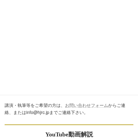
引用・転載・コメントについて
ブログ、ＳＮＳ、ツイッター、動画や印刷物作成など、多数に公
開するに際しては、必ず、当ブログからの転載であること、およ
び記事のURLを付してくださいますようお願いします。またいた
だきましたコメントはすべて読ませていただいていますが、個別
のご回答は一切しておりません。あしからずご了承ください。
講演・執筆のご依頼について
講演・執筆等をご希望の方は、
お問い合わせフォーム
からご連
絡、またはinfo@hjrc.jpまでご連絡下さい。
YouTube動画解説