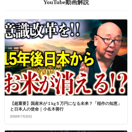
YouTube動画解説
【超重要】国産米が１kg５万円になる未来？「稲作の知恵」
と日本人の使命｜小名木善行
2026年7月20日