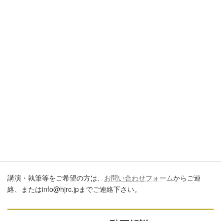
引用・転載・コメントについて
ブログ、ＳＮＳ、ツイッター、動画や印刷物作成など、多数に公
開するに際しては、必ず、当ブログからの転載であること、およ
び記事のURLを付してくださいますようお願いします。またいた
だきましたコメントはすべて読ませていただいていますが、個別
のご回答は一切しておりません。あしからずご了承ください。
講演・執筆のご依頼について
講演・執筆等をご希望の方は、
お問い合わせフォーム
からご連
絡、またはinfo@hjrc.jpまでご連絡下さい。