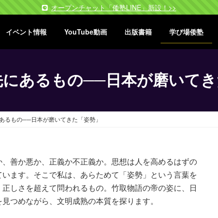
オープンチャット「倭塾LINE」新設！>>
イベント情報
YouTube動画
出版書籍
学び場倭塾
先にあるもの──日本が磨いてき
あるもの──日本が磨いてきた「姿勢」
か、善か悪か、正義か不正義か。思想は人を高めるはずの
ています。そこで私は、あらためて「姿勢」という言葉を
。正しさを超えて問われるもの。竹取物語の帝の姿に、日
を見つめながら、文明成熟の本質を探ります。