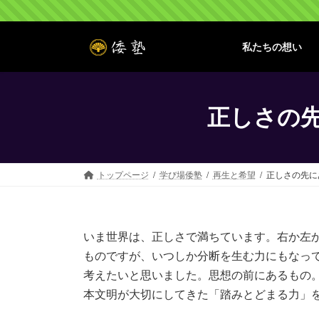
コ
ナ
ン
ビ
テ
ゲ
私たちの想い
ン
ー
ツ
シ
へ
ョ
ス
ン
正しさの
キ
に
ッ
移
プ
動
トップページ
学び場倭塾
再生と希望
正しさの先に
いま世界は、正しさで満ちています。右か左
ものですが、いつしか分断を生む力にもなっ
考えたいと思いました。思想の前にあるもの
本文明が大切にしてきた「踏みとどまる力」