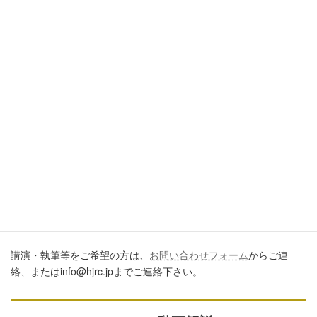
引用・転載・コメントについて
ブログ、ＳＮＳ、ツイッター、動画や印刷物作成など、多数に公
開するに際しては、必ず、当ブログからの転載であること、およ
び記事のURLを付してくださいますようお願いします。またいた
だきましたコメントはすべて読ませていただいていますが、個別
のご回答は一切しておりません。あしからずご了承ください。
講演・執筆のご依頼について
講演・執筆等をご希望の方は、
お問い合わせフォーム
からご連
絡、またはinfo@hjrc.jpまでご連絡下さい。