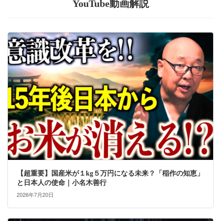
YouTube動画解説
【超重要】国産米が１kg５万円になる未来？「稲作の知恵」
と日本人の使命｜小名木善行
2026年7月20日