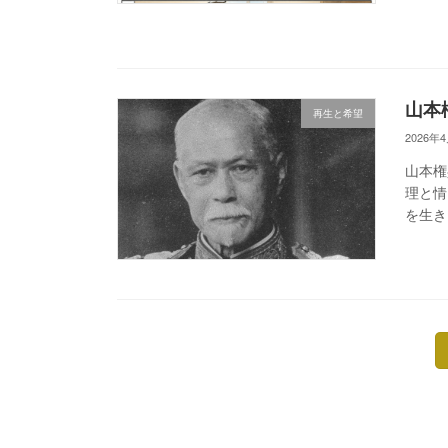
山本
再生と希望
2026年
山本権
理と情
を生き
投
稿
の