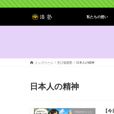
コ
ナ
ン
ビ
テ
ゲ
私たちの想い
ン
ー
ツ
シ
へ
ョ
ス
ン
キ
に
ッ
移
プ
動
トップページ
学び場倭塾
日本人の精神
日本人の精神
【今
今日のひとこと