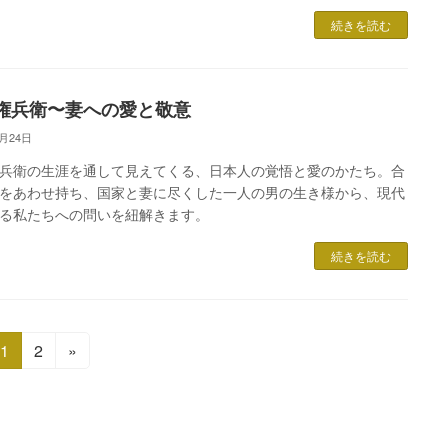
続きを読む
権兵衛〜妻への愛と敬意
4月24日
兵衛の生涯を通して見えてくる、日本人の覚悟と愛のかたち。合
をあわせ持ち、国家と妻に尽くした一人の男の生き様から、現代
る私たちへの問いを紐解きます。
続きを読む
固
固
1
2
»
定
定
ペ
ペ
ー
ー
ジ
ジ