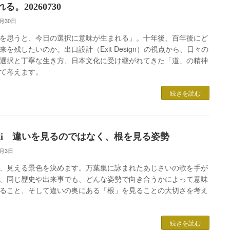
る。20260730
7月30日
を思うと、今日の選択に意味が生まれる」。十年後、百年後にど
来を残したいのか。出口設計（Exit Design）の視点から、日々の
選択と丁寧な生き方、日本文化に受け継がれてきた「道」の精神
て考えます。
続きを読む
omii 違いを見るのではなく、根を見る姿勢
7月3日
、見える景色を決めます。万葉集に詠まれたあじさいの歌を手が
、同じ歴史や出来事でも、どんな姿勢で向き合うかによって意味
ること、そして違いの奥にある「根」を見ることの大切さを考え
続きを読む