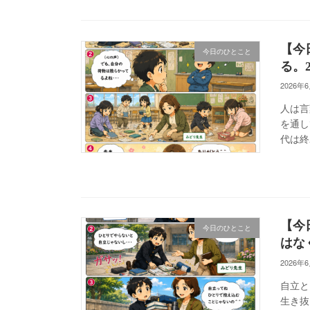
【今
今日のひとこと
る。20
2026年
人は言
を通し
代は終
【今
今日のひとこと
はな
2026年
自立と
生き抜