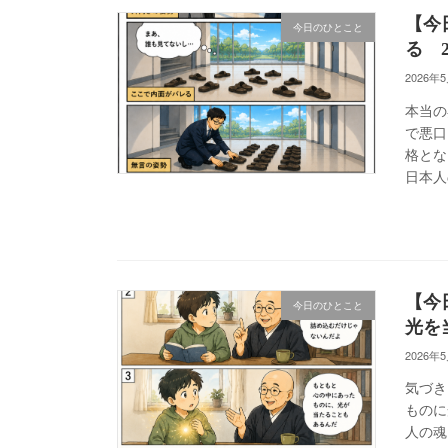
【今
今日のひとこと
る 20
2026年
本当の
で悪口
格とな
日本人
【今
今日のひとこと
光を当
2026年
気づき
ものに
人の魂