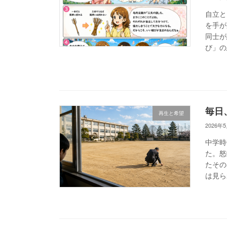
自立と
を手が
同士が
び」の
毎日
再生と希望
2026年
中学時
た。怒
たその
は見ら