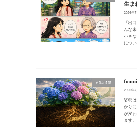
生まれ
2026年
「出口
んな未
小さな
につい
fo
再生と希望
2026年
姿勢は
かりに
が変わ
ます。