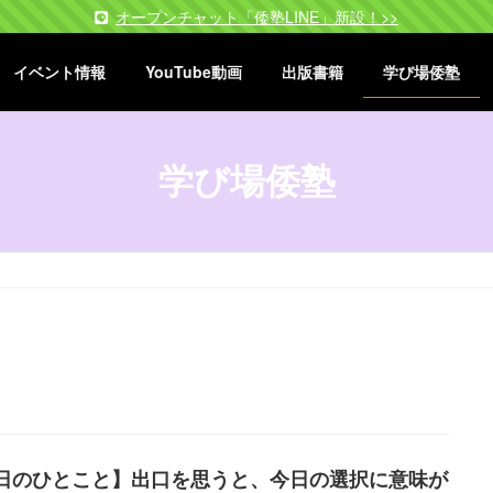
オープンチャット「倭塾LINE」新設！>>
イベント情報
YouTube動画
出版書籍
学び場倭塾
学び場倭塾
日のひとこと】出口を思うと、今日の選択に意味が