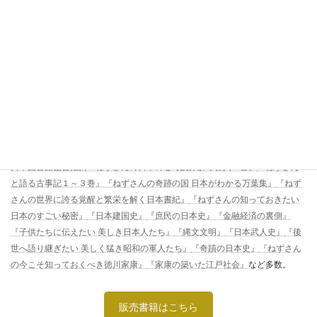
小名木 善行（おなぎ ぜんこう）
古事記や万葉集、近現代史を通して「日本という国のかたち」を読み解
き、“支配ではなく慈しみによる統治＝シラス国”という理念を現代に伝える。
YouTubeチャンネル『倭塾』やブログ『ぜんこうのひとりごと』での発信に
加え、『日本建国史』『縄文の神様』『ねずさんの百人一首』など著書多
数。忘れかけた日本人の誇りに火を灯し、「なぜ日本に生まれたのか」とい
う問いに静かに応える、現代の語り部。
◆《著書》
日本図書館協会推薦『ねずさんの日本の心で読み解く百人一首』
『ねずさん
と語る古事記１～３巻』
『ねずさんの奇跡の国 日本がわかる万葉集』
『ねず
さんの世界に誇る覚醒と繁栄を解く日本書紀』
『ねずさんの知っておきたい
日本のすごい秘密』
『日本建国史』
『庶民の日本史』
『金融経済の裏側』
『子供たちに伝えたい 美しき日本人たち』
『縄文文明』
『日本武人史』
『後
世へ語り継ぎたい 美しく猛き昭和の軍人たち』
『奇蹟の日本史』
『ねずさん
の今こそ知っておくべき徳川家康』
『家康の築いた江戸社会』
など多数。
販売書籍はこちら