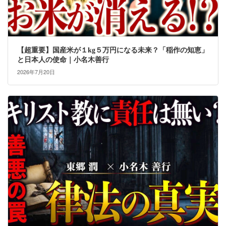
【超重要】国産米が１kg５万円になる未来？「稲作の知恵」
と日本人の使命｜小名木善行
2026年7月20日